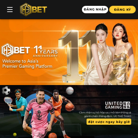
ĐĂNG KÝ
ĐĂNG NHẬP
Cảm nhận sự hồi hộp sau mỗi bàn thắng và
giành chiến thắng đậm. UG THỂ THAO
đặt cược ngay bây giờ